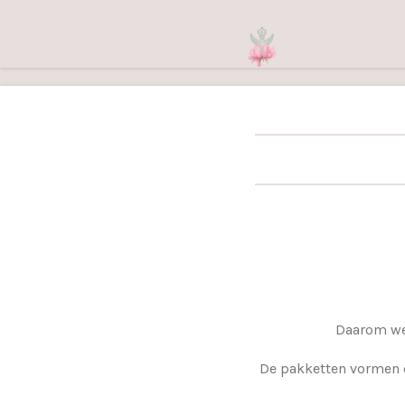
Ga
direct
naar
de
hoofdinhoud
Daarom wer
De pakketten vormen e