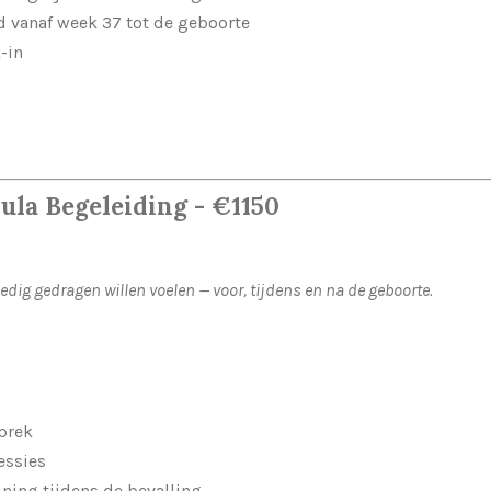
d vanaf week 37 tot de geboorte
-in
ula Begeleiding -
€
1150
edig gedragen willen voelen — voor, tijdens en na de geboorte.
prek
essies
ning tijdens de bevalling