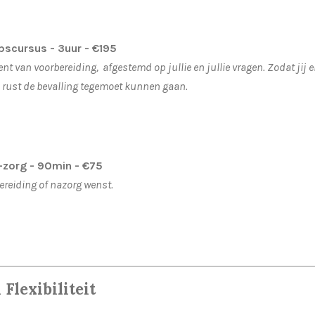
pscursus - 3uur
-
€195
t van voorbereiding, afgestemd op jullie en jullie vragen.
Zodat jij 
 rust de bevalling tegemoet kunnen gaan.
-zorg
- 90min - €75
bereiding of nazorg wenst.
 Flexibiliteit