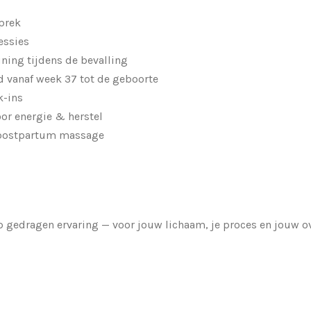
prek
essies
ning tijdens de bevalling
d vanaf week 37 tot de geboorte
k-ins
or energie & herstel
postpartum massage
p gedragen ervaring — voor jouw lichaam, je proces en jouw o